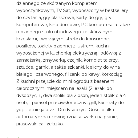
dziennego ze skórzanym kompletem
wypoczynkowym, TV Sat, wyposażony w bestsellery
do czytania, gry planszowe, karty do gry, gry
komputerowe, kino domowe, PC komputera, a także
rodzinnego stołu obiadowego ze skórzanymi
krzesłami, tworzącymi strefę do konsumpcji
posiłków, toalety dziennej z lustrem, kuchni
wyposażonej w kuchenkę elektryczną, lodówkę z
zamrażarką, zmywarkę, czajnik, komplet talerzy,
sztućce, garnki, a także szklanki, kielichy do wina
białego i czerwonego, filiżanki do kawy, korkociąg.
Z kuchni przejście do mini ogrodu z basenem
całorocznym, miejscem na leżaki (2 leżaki do
dyspozycji) , dwa stoliki dla 2 osób, jeden stolik dla 4
osób, 1 parasol przeciwsłoneczny, grill, karimaty do
yogi, letnie jacuzzi. Do dyspozycji Gości pralka
automatyczna i zewnętrzna suszarka na pranie,
prasowalnica i żelazko.