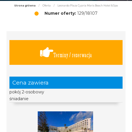
Strona główna
/
Oferta
/
Leonardo Plaza Cypria Maris Beach Hotel & Spa
Numer oferty:
129/18107
Terminy / rezerwacja
Cena zawiera
pokój 2-osobowy
śniadanie