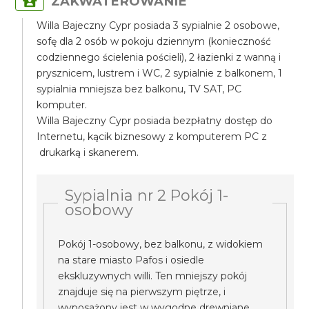
ZAKWATEROWANIE
Willa Bajeczny Cypr posiada 3 sypialnie 2 osobowe,
sofę dla 2 osób w pokoju dziennym (konieczność
codziennego ścielenia pościeli), 2 łazienki z wanną i
prysznicem, lustrem i WC, 2 sypialnie z balkonem, 1
sypialnia mniejsza bez balkonu, TV SAT, PC
komputer.
Willa Bajeczny Cypr posiada bezpłatny dostęp do
Internetu, kącik biznesowy z komputerem PC z
drukarką i skanerem.
Sypialnia nr 2 Pokój 1-
osobowy
Pokój 1-osobowy, bez balkonu, z widokiem
na stare miasto Pafos i osiedle
ekskluzywnych willi. Ten mniejszy pokój
znajduje się na pierwszym piętrze, i
wyposażony jest w wygodne drewniane