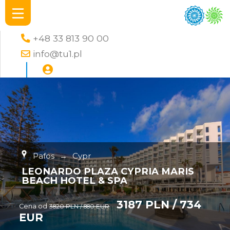
+48 33 813 90 00
info@tu1.pl
Pafos
→
Cypr
LEONARDO PLAZA CYPRIA MARIS
BEACH HOTEL & SPA
3187 PLN / 734
Cena od
3820 PLN / 880 EUR
EUR