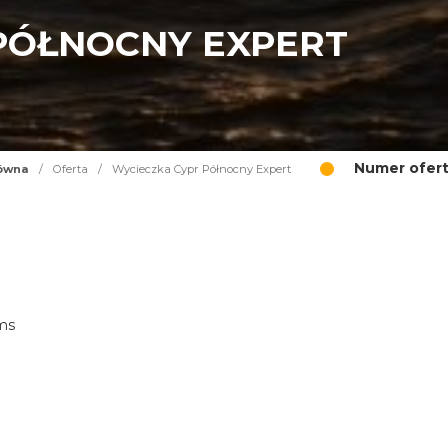
PÓŁNOCNY EXPERT
Numer ofert
łówna
/
Oferta
/
Wycieczka Cypr Północny Expert
ims