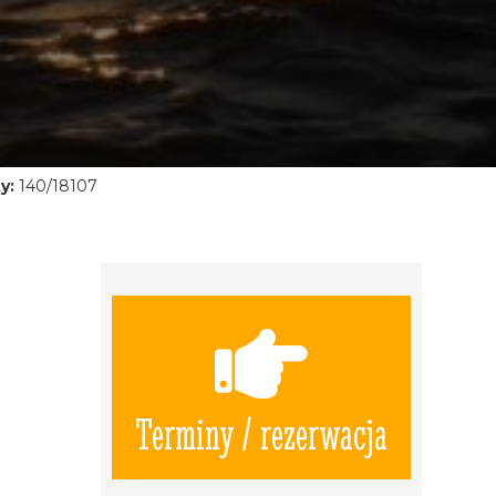
y:
140/18107
Terminy / rezerwacja