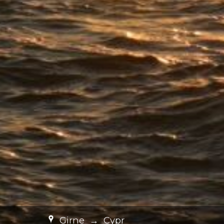
Girne
→
Cypr