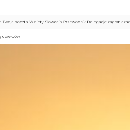
t
Twoja poczta
Winiety
Słowacja
Przewodnik
Delegacje zagraniczn
g obiektów