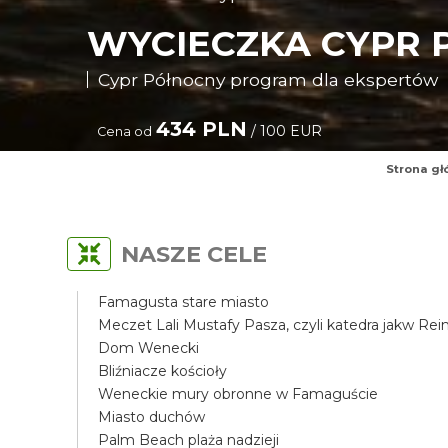
WYCIECZKA CYPR 
Cypr Północny program dla ekspertów
434 PLN
/ 100 EUR
Cena od
Strona g
NASZE CELE
Famagusta stare miasto
Meczet Lali Mustafy Pasza, czyli katedra jakw Re
Dom Wenecki
Bliźniacze kościoły
Weneckie mury obronne w Famaguście
Miasto duchów
Palm Beach plaża nadzieji