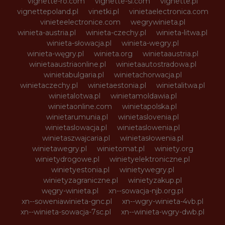
vignette-ro.com
vignette-si.com
vignette.pl
vignettepoland.pl
vinetki.pl
vinietaelectronica.com
vinieteelectronice.com
wegrywinieta.pl
winieta-austria.pl
winieta-czechy.pl
winieta-litwa.pl
winieta-słowacja.pl
winieta-wegry.pl
winieta-węgry.pl
winieta.org
winietaaustria.pl
winietaaustriaonline.pl
winietaautostradowa.pl
winietabulgaria.pl
winietachorwacja.pl
winietaczechy.pl
winietaestonia.pl
winietalitwa.pl
winietalotwa.pl
winietamoldawia.pl
winietaonline.com
winietapolska.pl
winietarumunia.pl
winietaslovenia.pl
winietaslowacja.pl
winietaslowenia.pl
winietaszwajcaria.pl
winietasłowenia.pl
winietawegry.pl
winietomat.pl
winiety.org
winietydrogowe.pl
winietyelektroniczne.pl
winietyestonia.pl
winietywegry.pl
winietyzagraniczne.pl
winietyzakup.pl
węgry-winieta.pl
xn--sowacja-njb.org.pl
xn--soweniawinieta-gnc.pl
xn--wgry-winieta-4vb.pl
xn--winieta-sowacja-7sc.pl
xn--winieta-wgry-dwb.pl