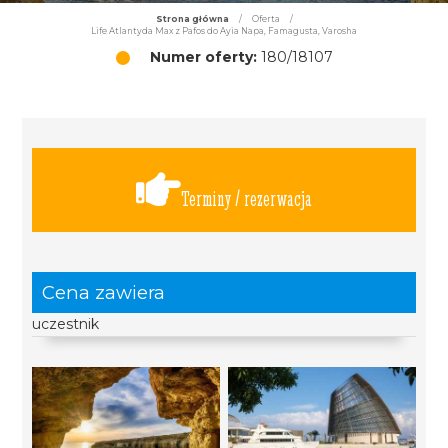
Strona główna
/
Oferta
/
Life Atlantyda Max z Pafos do Ayia Napa, Famagusta, Varosha
Numer oferty:
180/18107
Terminy / rezerwacja
Cena zawiera
uczestnik