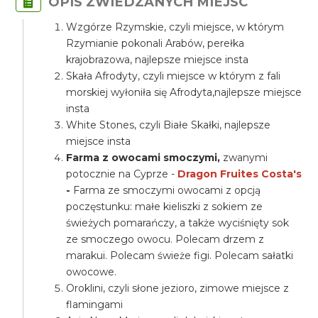
OPIS ZWIEDZANYCH MIEJSC
Wzgórze Rzymskie, czyli miejsce, w którym
Rzymianie pokonali Arabów, perełka
krajobrazowa, najlepsze miejsce insta
Skała Afrodyty, czyli miejsce w którym z fali
morskiej wyłoniła się Afrodyta,najlepsze miejsce
insta
White Stones, czyli Białe Skałki, najlepsze
miejsce insta
Farma z owocami smoczymi,
zwanymi
potocznie na Cyprze -
Dragon Fruites Costa's
-
Farma ze smoczymi owocami z opcją
poczęstunku: małe kieliszki z sokiem ze
świeżych pomarańczy, a także wyciśnięty sok
ze smoczego owocu. Polecam drzem z
marakui. Polecam świeże figi. Polecam sałatki
owocowe.
Oroklini, czyli słone jezioro, zimowe miejsce z
flamingami