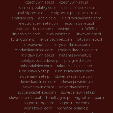
czechywinieta.pl
czechywiniety.pl
dalnicnipoplatky.com
dalnicniznamka.eu
digital-vignette.de
e-vignette.pl
e-winieta.eu
edalnice.org
edalnice.pl
electronicavinieta.com
electroniceviniete.com
estoniawinieta.pl
estonskadalnice.com
ewinieta.pl
info365.pl
litvadalnice.com
litwa-winieta.pl
litwawinieta.pl
livignotunel.pl
livignotunnel.com
lotvawinieta.pl
lotwawinieta.pl
lotysskadalnice.com
madarskadalnice.com
moldavskadalnice.com
moldawiawinieta.pl
najtanszewiniety.pl
oplatyautostradowe.pl
pl-vignette.com
polskadalnice.com
rakouskadalnice.com
rumuniawinieta.pl
rumunskadalnice.com
sloveniawinieta.pl
slovenskadalnice.com
slovinskadalnice.com
slowacja-winieta.pl
slowacjawinieta.pl
sloweniawinieta.pl
svycarskadalnice.com
szwajcariawinieta.pl
słoweniawinieta.pl
tunellivigno.pl
vignette-at.com
vignette-bg.com
vignette-cz.com
vignette-pl.com
vignette-poland.pl