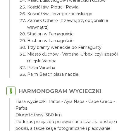
Pałac Luisdwugów i weneckich dożów
Kościół św. Piotra i Pawła
Kościół św. Jerzego Łacińskiego
Zamek Othello (z zewnątrz, opcjonalnie
wewnątrz)
Stadion w Famaguście
Bastion w Famaguście
Trzy bramy weneckie do Famagusty
Miasto duchów - Varosha, Urbex, czyli zespół
miejski Varoha
Plaża Varosha
Palm Beach plaża nadziei
HARMONOGRAM WYCIECZKI
Trasa wycieczki: Pafos - Ayia Napa - Cape Greco -
Pafos
Długość trasy: 380 km
Podczas przejazdu przewidziano czas na postoje i
posiłki, a także sesje fotograficzne i plażowanie