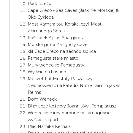
Park Rzeźb
Cape Greco - Sea Caves (Jaskinie Morskie) &
Oko Cyklopa
Most Kamara tou Koraka, czyli Most
Złamanego Serca
Kościółek Agios Anargyros
Morska grota Zangooly Cave
klif Cape Greco na zachód słońca
Famagusta stare miasto
Mury weneckie Famagusty,
Wyjście na bastion
Meczet Lali Mustafy Pasza, czyli
średniowiecczna katedra Notre Damm jak w
Reims
Dom Wenecki
Bliźniacze kościoły Joannitów i Templariusz
Weneckie mury obronne w Famaguście -
wyjście na port
Plac Namika Kemala