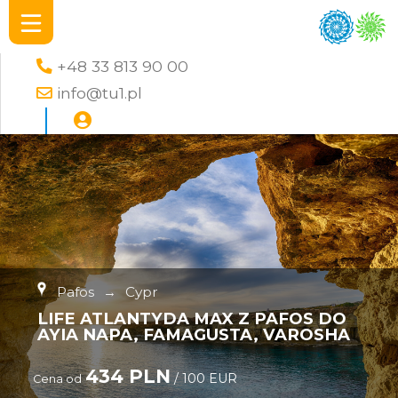
+48 33 813 90 00
info@tu1.pl
Pafos
→
Cypr
LIFE ATLANTYDA MAX Z PAFOS DO
AYIA NAPA, FAMAGUSTA, VAROSHA
434 PLN
/ 100 EUR
Cena od