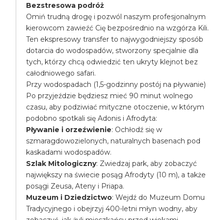
Bezstresowa podróż
Omiń trudną drogę i pozwól naszym profesjonalnym
kierowcom zawieźć Cię bezpośrednio na wzgórza Kili.
Ten ekspresowy transfer to najwygodniejszy sposób
dotarcia do wodospadów, stworzony specjalnie dla
tych, którzy chcą odwiedzić ten ukryty klejnot bez
całodniowego safari.
Przy wodospadach (1,5-godzinny postój na pływanie)
Po przyjeździe będziesz mieć 90 minut wolnego
czasu, aby podziwiać mityczne otoczenie, w którym
podobno spotkali się Adonis i Afrodyta:
Pływanie i orzeźwienie
: Ochłodź się w
szmaragdowozielonych, naturalnych basenach pod
kaskadami wodospadów.
Szlak Mitologiczny
: Zwiedzaj park, aby zobaczyć
największy na świecie posąg Afrodyty (10 m), a także
posągi Zeusa, Ateny i Priapa.
Muzeum i Dziedzictwo
: Wejdź do Muzeum Domu
Tradycyjnego i obejrzyj 400-letni młyn wodny, aby