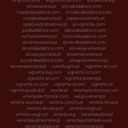
livignotunel.pl
livignotunnel.com
lotvawinieta.pl
lotwawinieta.pl
lotysskadalnice.com
madarskadalnice.com
moldavskadalnice.com
moldawiawinieta.pl
najtanszewiniety.pl
oplatyautostradowe.pl
pl-vignette.com
polskadalnice.com
rakouskadalnice.com
rumuniawinieta.pl
rumunskadalnice.com
sloveniawinieta.pl
slovenskadalnice.com
slovinskadalnice.com
slowacja-winieta.pl
slowacjawinieta.pl
sloweniawinieta.pl
svycarskadalnice.com
szwajcariawinieta.pl
słoweniawinieta.pl
tunellivigno.pl
vignette-at.com
vignette-bg.com
vignette-cz.com
vignette-pl.com
vignette-poland.pl
vignette-ro.com
vignette-si.com
vignette.pl
vignettepoland.pl
vinetki.pl
vinietaelectronica.com
vinieteelectronice.com
wegrywinieta.pl
winieta-austria.pl
winieta-czechy.pl
winieta-litwa.pl
winieta-słowacja.pl
winieta-wegry.pl
winieta-węgry.pl
winieta.org
winietaaustria.pl
winietaaustriaonline.pl
winietaautostradowa.pl
winietabulgaria.pl
winietachorwacja.pl