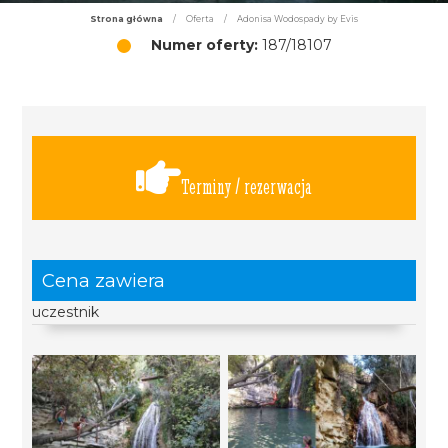
Strona główna
/
Oferta
/
Adonisa Wodospady by Evis
Numer oferty:
187/18107
Terminy / rezerwacja
Cena zawiera
uczestnik