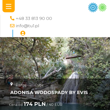
+48 33 813 90 00
info@tu1.pl
Pafos
→
Cypr
ADONISA WODOSPADY BY EVIS
174 PLN
/ 40 EUR
Cena od