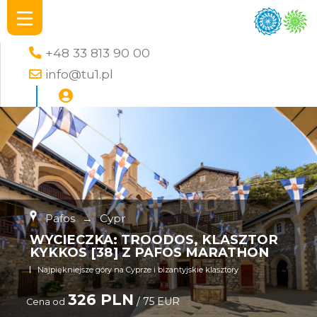
+48 33 813 90 00
info@tu1.pl
Pafos
→
Cypr
WYCIECZKA: TROODOS, KLASZTOR
KYKKOS [38] Z PAFOS MARATHON
Najpiękniejsze góry na Cyprze i bizantyjskie klasztory
326 PLN
/ 75 EUR
Cena od