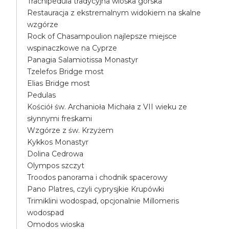
Trachipedula tradycyjna wioska górska
Restauracja z ekstremalnym widokiem na skalne
wzgórze
Rock of Chasampoulion najlepsze miejsce
wspinaczkowe na Cyprze
Panagia Salamiotissa Monastyr
Tzelefos Bridge most
Elias Bridge most
Pedulas
Kościół św. Archanioła Michała z VII wieku ze
słynnymi freskami
Wzgórze z św. Krzyżem
Kykkos Monastyr
Dolina Cedrowa
Olympos szczyt
Troodos panorama i chodnik spacerowy
Pano Platres, czyli cyprysjkie Krupówki
Trimiklini wodospad, opcjonalnie Millomeris
wodospad
Omodos wioska