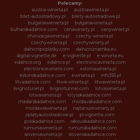
Polecamy:
austria-winieta.pl
austriawinieta.pl
bilet-autostradowy.pl
bilety-autostradowe.pl
bulgariawienieta.pl
bulgariawinieta.pl
bulharskadalnice.com
cenawiniety.pl
cenywiniet.pl
chorwacjawinieta.pl
czechy-winieta.pl
czechywinieta.pl
czechywiniety.pl
dalnicnipoplatky.com
dalnicniznamka.eu
digital-vignette.de
e-vignette.pl
e-winieta.eu
edalnice.org
edalnice.pl
electronicavinieta.com
electroniceviniete.com
estoniawinieta.pl
estonskadalnice.com
ewinieta.pl
info365.pl
litvadalnice.com
litwa-winieta.pl
litwawinieta.pl
livignotunel.pl
livignotunnel.com
lotvawinieta.pl
lotwawinieta.pl
lotysskadalnice.com
madarskadalnice.com
moldavskadalnice.com
moldawiawinieta.pl
najtanszewiniety.pl
oplatyautostradowe.pl
pl-vignette.com
polskadalnice.com
rakouskadalnice.com
rumuniawinieta.pl
rumunskadalnice.com
sloveniawinieta.pl
slovenskadalnice.com