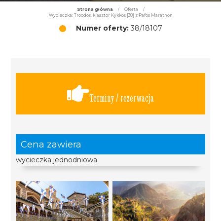
Strona główna
/
Oferta
/
Wycieczka: Troodos, klasztor Kykkos [38] z Pafos Marathon
Numer oferty:
38/18107
Terminy / rezerwacja
Cena zawiera
wycieczka jednodniowa