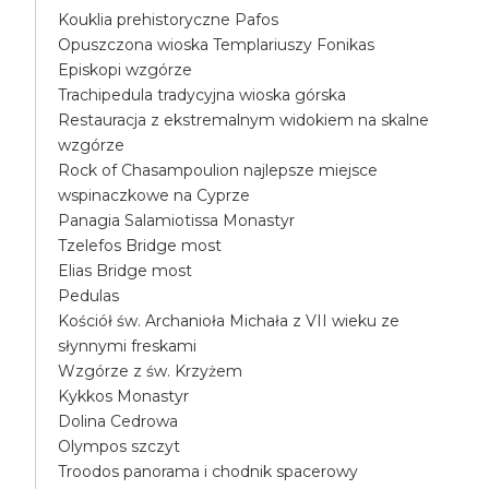
Kouklia prehistoryczne Pafos
Opuszczona wioska Templariuszy Fonikas
Episkopi wzgórze
Trachipedula tradycyjna wioska górska
Restauracja z ekstremalnym widokiem na skalne
wzgórze
Rock of Chasampoulion najlepsze miejsce
wspinaczkowe na Cyprze
Panagia Salamiotissa Monastyr
Tzelefos Bridge most
Elias Bridge most
Pedulas
Kościół św. Archanioła Michała z VII wieku ze
słynnymi freskami
Wzgórze z św. Krzyżem
Kykkos Monastyr
Dolina Cedrowa
Olympos szczyt
Troodos panorama i chodnik spacerowy