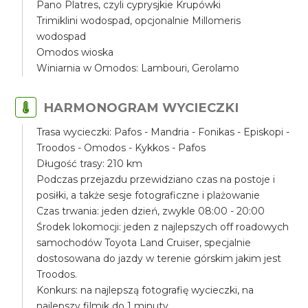
Pano Platres, czyli cyprysjkie Krupówki
Trimiklini wodospad, opcjonalnie Millomeris
wodospad
Omodos wioska
Winiarnia w Omodos: Lambouri, Gerolamo
HARMONOGRAM WYCIECZKI
Trasa wycieczki: Pafos - Mandria - Fonikas - Episkopi -
Troodos - Omodos - Kykkos - Pafos
Długość trasy: 210 km
Podczas przejazdu przewidziano czas na postoje i
posiłki, a także sesje fotograficzne i plażowanie
Czas trwania: jeden dzień, zwykle 08:00 - 20:00
Środek lokomocji: jeden z najlepszych off roadowych
samochodów Toyota Land Cruiser, specjalnie
dostosowana do jazdy w terenie górskim jakim jest
Troodos.
Konkurs: na najlepszą fotografię wycieczki, na
najlepszy filmik do 1 minuty.