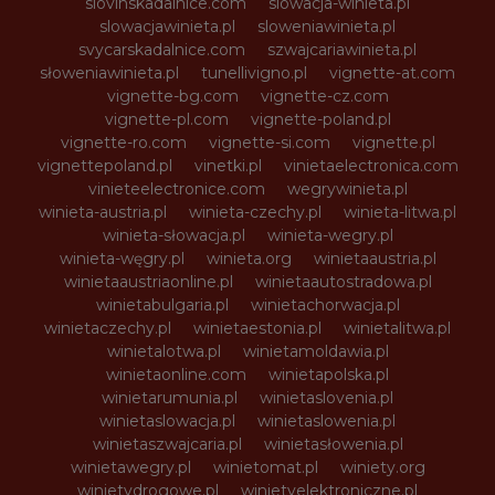
slovinskadalnice.com
slowacja-winieta.pl
slowacjawinieta.pl
sloweniawinieta.pl
svycarskadalnice.com
szwajcariawinieta.pl
słoweniawinieta.pl
tunellivigno.pl
vignette-at.com
vignette-bg.com
vignette-cz.com
vignette-pl.com
vignette-poland.pl
vignette-ro.com
vignette-si.com
vignette.pl
vignettepoland.pl
vinetki.pl
vinietaelectronica.com
vinieteelectronice.com
wegrywinieta.pl
winieta-austria.pl
winieta-czechy.pl
winieta-litwa.pl
winieta-słowacja.pl
winieta-wegry.pl
winieta-węgry.pl
winieta.org
winietaaustria.pl
winietaaustriaonline.pl
winietaautostradowa.pl
winietabulgaria.pl
winietachorwacja.pl
winietaczechy.pl
winietaestonia.pl
winietalitwa.pl
winietalotwa.pl
winietamoldawia.pl
winietaonline.com
winietapolska.pl
winietarumunia.pl
winietaslovenia.pl
winietaslowacja.pl
winietaslowenia.pl
winietaszwajcaria.pl
winietasłowenia.pl
winietawegry.pl
winietomat.pl
winiety.org
winietydrogowe.pl
winietyelektroniczne.pl