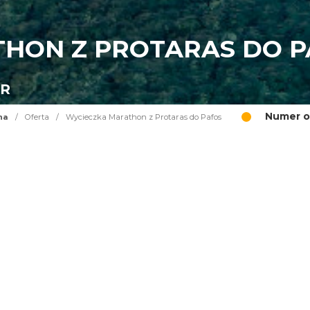
HON Z PROTARAS DO P
UR
Numer o
na
/
Oferta
/
Wycieczka Marathon z Protaras do Pafos