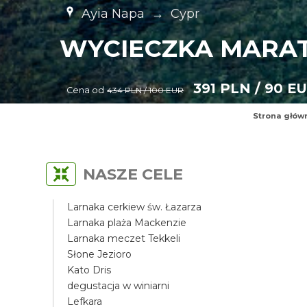
Ayia Napa
→
Cypr
WYCIECZKA MARAT
391 PLN / 90 E
Cena od
434 PLN / 100 EUR
Strona głów
NASZE CELE
Larnaka cerkiew św. Łazarza
Larnaka plaża Mackenzie
Larnaka meczet Tekkeli
Słone Jezioro
Kato Dris
degustacja w winiarni
Lefkara