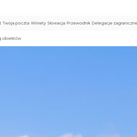
t
Twoja poczta
Winiety
Słowacja
Przewodnik
Delegacje zagraniczn
g obiektów