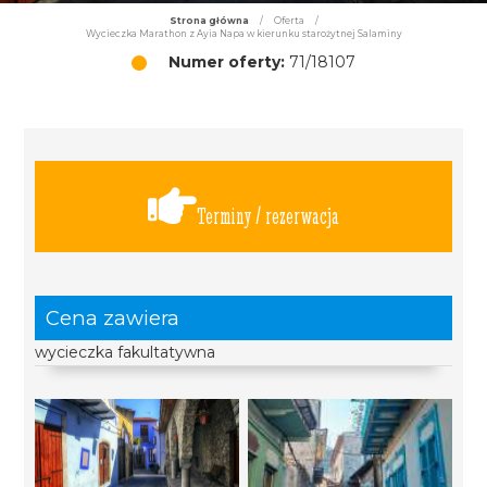
Strona główna
/
Oferta
/
Wycieczka Marathon z Ayia Napa w kierunku starożytnej Salaminy
Numer oferty:
71/18107
Terminy / rezerwacja
Cena zawiera
wycieczka fakultatywna