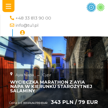
+48 33 813 90 00
info@tu1.pl
Ayia Napa
→
Cypr
WYCIECZKA MARATHON Z AYIA
NAPA W KIERUNKU STAROŻYTNEJ
SALAMINY
343 PLN / 79 EUR
Cena od
391 PLN / 90 EUR