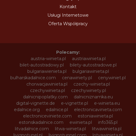
Kontakt
Usługi Internetowe
Oferta Współpracy
Polecamy:
austria-winieta.pl
austriawinieta.pl
bilet-autostradowy.pl
bilety-autostradowe.pl
bulgariawienieta.pl
bulgariawinieta.pl
bulharskadalnice.com
cenawiniety.pl
cenywiniet.pl
chorwacjawinieta.pl
czechy-winieta.pl
czechywinieta.pl
czechywiniety.pl
dalnicnipoplatky.com
dalnicniznamka.eu
digital-vignette.de
e-vignette.pl
e-winieta.eu
edalnice.org
edalnice.pl
electronicavinieta.com
electroniceviniete.com
estoniawinieta.pl
estonskadalnice.com
ewinieta.pl
info365.pl
litvadalnice.com
litwa-winieta.pl
litwawinieta.pl
livignotunel.pl
livignotunnel.com
lotvawinieta.pl