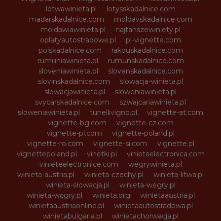
lotwawinieta.pl
lotysskadalnice.com
madarskadalnice.com
moldavskadalnice.com
moldawiawinieta.pl
najtanszewiniety.pl
oplatyautostradowe.pl
pl-vignette.com
polskadalnice.com
rakouskadalnice.com
rumuniawinieta.pl
rumunskadalnice.com
sloveniawinieta.pl
slovenskadalnice.com
slovinskadalnice.com
slowacja-winieta.pl
slowacjawinieta.pl
sloweniawinieta.pl
svycarskadalnice.com
szwajcariawinieta.pl
słoweniawinieta.pl
tunellivigno.pl
vignette-at.com
vignette-bg.com
vignette-cz.com
vignette-pl.com
vignette-poland.pl
vignette-ro.com
vignette-si.com
vignette.pl
vignettepoland.pl
vinetki.pl
vinietaelectronica.com
vinieteelectronice.com
wegrywinieta.pl
winieta-austria.pl
winieta-czechy.pl
winieta-litwa.pl
winieta-słowacja.pl
winieta-wegry.pl
winieta-węgry.pl
winieta.org
winietaaustria.pl
winietaaustriaonline.pl
winietaautostradowa.pl
winietabulgaria.pl
winietachorwacja.pl