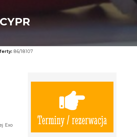
 CYPR
erty:
86/18107
Terminy / rezerwacja
ej Exo