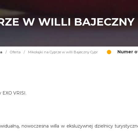
RZE W WILLI BAJECZNY
Numer of
na
/
Oferta
/
Mikołajki na Cyprze w willi Bajeczny Cypr
cy EXO VRISI.
widualną, nowoczesna willa w eksluzywnej dzielnicy turystyczn