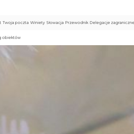
t
Twoja poczta
Winiety
Słowacja
Przewodnik
Delegacje zagraniczn
g obiektów