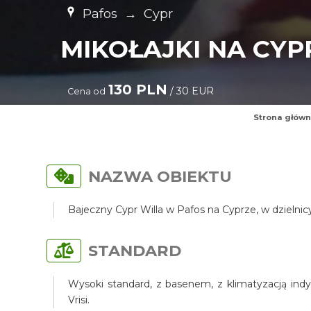
Pafos
→
Cypr
MIKOŁAJKI NA CYP
130 PLN
/ 30 EUR
Cena od
Strona głów
NAZWA OBIEKTU
Bajeczny Cypr Willa w Pafos na Cyprze, w dzielni
STANDARD
Wysoki standard, z basenem, z klimatyzacją indy
Vrisi.